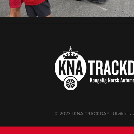
© 2023 | KNA TRACKDAY | Utviklet a