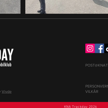
POST@KNAT
PERSONVER
v
Vivde
VILKÅR
KNA Trackday 2026