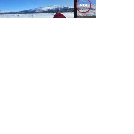
POST@KNATRACKDAY.NO
PERSONVERN
VILKÅR
© 2023 | KNA TRACKDAY | Utviklet av
Vivde