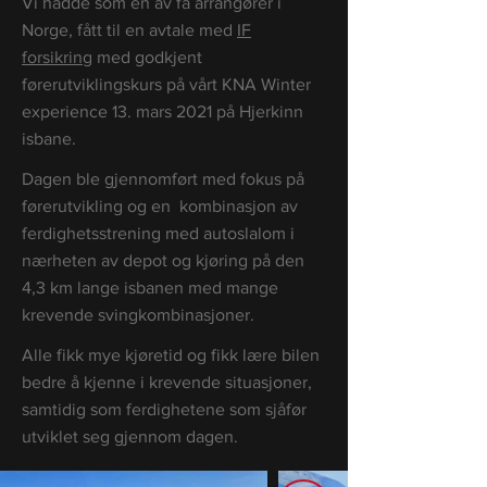
Vi hadde som en av få arrangører i
Norge, fått til en avtale med
IF
forsikring
med godkjent
førerutviklingskurs på vårt KNA Winter
experience 13. mars 2021 på Hjerkinn
isbane.
Dagen ble gjennomført med fokus på
førerutvikling og en kombinasjon av
ferdighetsstrening med autoslalom i
nærheten av depot og kjøring på den
4,3 km lange isbanen med mange
krevende svingkombinasjoner.
Alle fikk mye kjøretid og fikk lære bilen
bedre å kjenne i krevende situasjoner,
samtidig som ferdighetene som sjåfør
utviklet seg gjennom dagen.