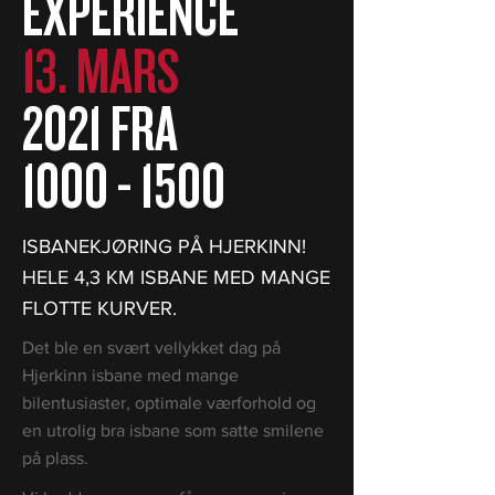
EXPERIENCE
13. MARS
2021 FRA
1000 - 1500
ISBANEKJØRING PÅ HJERKINN!
HELE 4,3 KM ISBANE MED MANGE
FLOTTE KURVER.
Det ble en svært vellykket dag på
Hjerkinn isbane med mange
bilentusiaster, optimale værforhold og
en utrolig bra isbane som satte smilene
på plass.